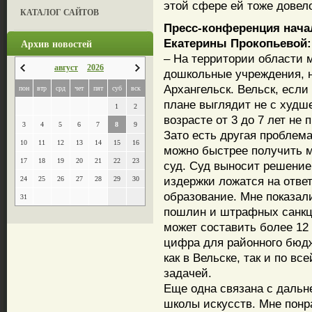
этой сфере ей тоже довел
КАТАЛОГ САЙТОВ
Пресс-конференция начал
Архив новостей
Екатерины Прокопьевой:
– На территории области м
август
2026
дошкольные учреждения, на
Архангельск. Вельск, есл
пон
втр
срд
чет
пят
суб
вск
плане выглядит не с худш
1
2
возрасте от 3 до 7 лет не
3
4
5
6
7
8
9
Зато есть другая проблема
10
11
12
13
14
15
16
можно быстрее получить м
17
18
19
20
21
22
23
суд. Суд выносит решение
издержки ложатся на ответ
24
25
26
27
28
29
30
образование. Мне показал
31
пошлин и штрафных санкци
может составить более 12
цифра для районного бюд
как в Вельске, так и по в
задачей.
Еще одна связана с даль
школы искусств. Мне понр