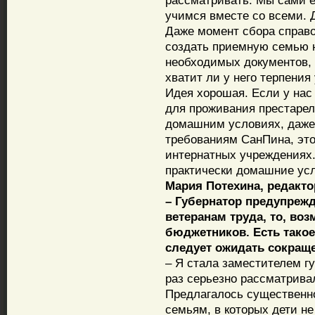
рассматривать. Мы сами е
учимся вместе со всеми. 
Даже момент сбора справо
создать приемную семью н
необходимых документов, 
хватит ли у него терпени
Идея хорошая. Если у нас
для проживания престарел
домашним условиях, даже 
требованиям СанПина, это
интернатных учреждениях.
практически домашние ус
Мария Потехина, редакто
– Губернатор предупрежд
ветеранам труда, то, во
бюджетников. Есть такое
следует ожидать сокращ
– Я стала заместителем гу
раз серьезно рассматрива
Предлагалось существенно
семьям, в которых дети н