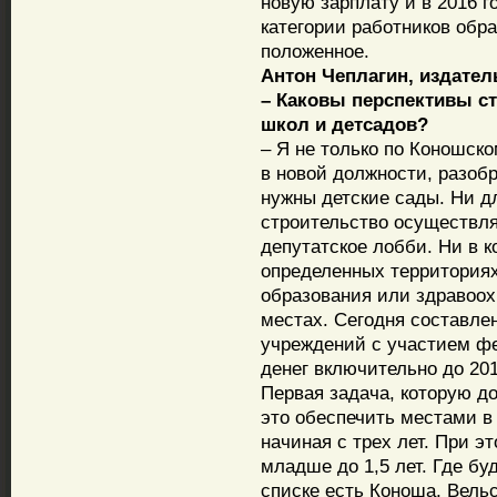
новую зарплату и в 2016 г
категории работников обра
положенное.
Антон Чеплагин, издател
– Каковы перспективы с
школ и детсадов?
– Я не только по Коношско
в новой должности, разобр
нужны детские сады. Ни для
строительство осуществля
депутатское лобби. Ни в к
определенных территория
образования или здравоох
местах. Сегодня составле
учреждений с участием ф
денег включительно до 201
Первая задача, которую д
это обеспечить местами в
начиная с трех лет. При э
младше до 1,5 лет. Где бу
списке есть Коноша, Вель